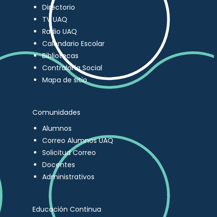
Directorio
TV UAQ
Radio UAQ
Calendario Escolar
Bibliotecas
Contraloría Social
Mapa de sitio
Comunidades
Alumnos
Correo Alumnos UAQ
Solicitud Correo
Docentes
Administrativos
Educación Continua