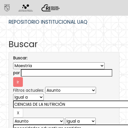
Skip
REPOSITORIO INSTITUCIONAL UAQ
navigation
Buscar
Buscar:
por
Filtros actuales: