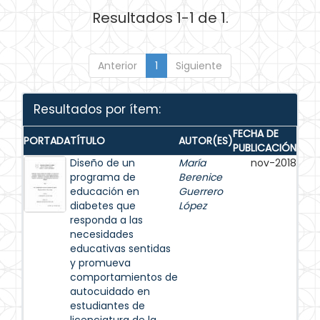
Resultados 1-1 de 1.
Anterior
1
Siguiente
Resultados por ítem:
FECHA DE
PORTADA
TÍTULO
AUTOR(ES)
PUBLICACIÓN
Diseño de un
María
nov-2018
programa de
Berenice
educación en
Guerrero
diabetes que
López
responda a las
necesidades
educativas sentidas
y promueva
comportamientos de
autocuidado en
estudiantes de