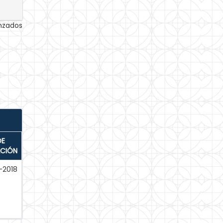
anzados
DE
ACIÓN
-2018