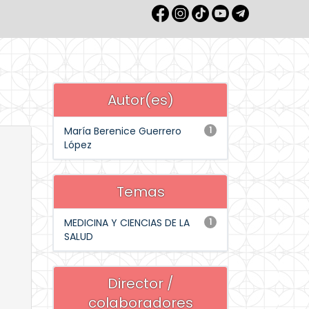
Autor(es)
María Berenice Guerrero
1
López
Temas
MEDICINA Y CIENCIAS DE LA
1
SALUD
Director /
colaboradores