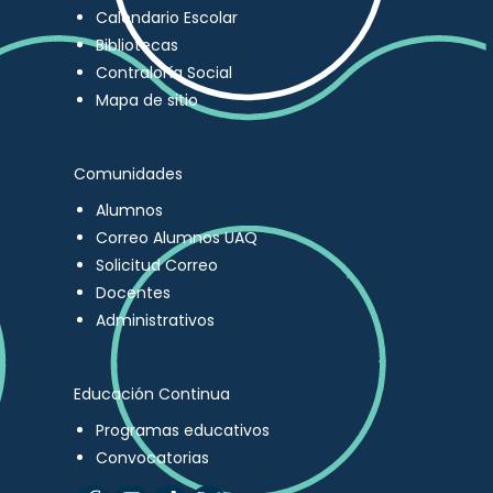
Calendario Escolar
Bibliotecas
Contraloría Social
Mapa de sitio
Comunidades
Alumnos
Correo Alumnos UAQ
Solicitud Correo
Docentes
Administrativos
Educación Continua
Programas educativos
Convocatorias