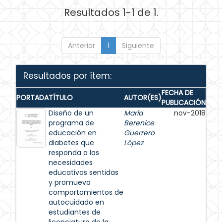
Resultados 1-1 de 1.
Anterior
1
Siguiente
Resultados por ítem:
FECHA DE
PORTADA
TÍTULO
AUTOR(ES)
PUBLICACIÓN
Diseño de un
María
nov-2018
programa de
Berenice
educación en
Guerrero
diabetes que
López
responda a las
necesidades
educativas sentidas
y promueva
comportamientos de
autocuidado en
estudiantes de