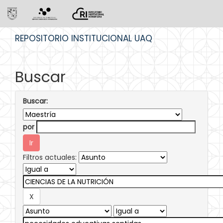
Skip
REPOSITORIO INSTITUCIONAL UAQ
navigation
Buscar
Buscar:
por
Filtros actuales: