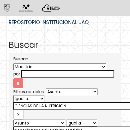
Skip
REPOSITORIO INSTITUCIONAL UAQ
navigation
Buscar
Buscar:
por
Filtros actuales: