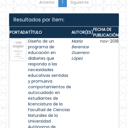
Anterior
1
Siguiente
Resultados por ítem:
FECHA DE
PORTADA
TÍTULO
AUTOR(ES)
PUBLICACIÓN
Diseño de un
María
nov-2018
programa de
Berenice
educación en
Guerrero
diabetes que
López
responda a las
necesidades
educativas sentidas
y promueva
comportamientos de
autocuidado en
estudiantes de
licenciatura de la
Facultad de Ciencias
Naturales de la
Universidad
Autónoma de