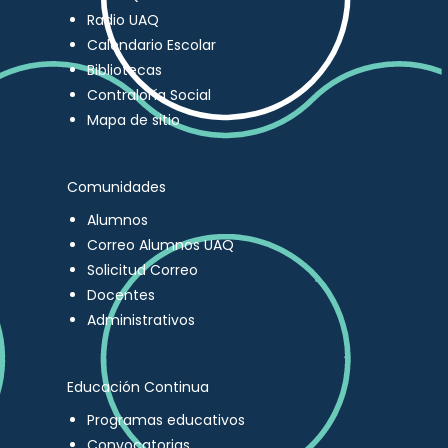
Radio UAQ
Calendario Escolar
Bibliotecas
Contraloría Social
Mapa de sitio
Comunidades
Alumnos
Correo Alumnos UAQ
Solicitud Correo
Docentes
Administrativos
Educación Continua
Programas educativos
Convocatorias