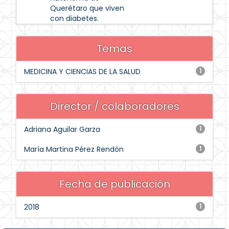
Querétaro que viven
con diabetes.
Temas
MEDICINA Y CIENCIAS DE LA SALUD
1
Director / colaboradores
Adriana Aguilar Garza
1
María Martina Pérez Rendón
1
Fecha de publicación
2018
1