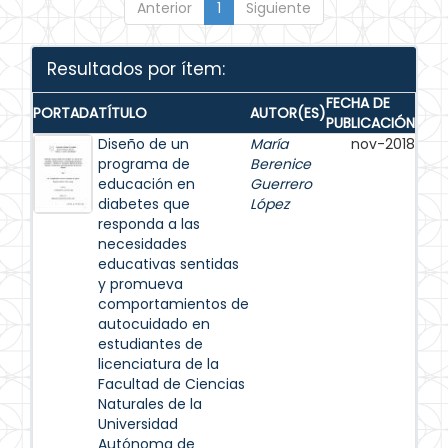
Anterior
1
Siguiente
Resultados por ítem:
FECHA DE
PORTADA
TÍTULO
AUTOR(ES)
PUBLICACIÓN
Diseño de un
María
nov-2018
programa de
Berenice
educación en
Guerrero
diabetes que
López
responda a las
necesidades
educativas sentidas
y promueva
comportamientos de
autocuidado en
estudiantes de
licenciatura de la
Facultad de Ciencias
Naturales de la
Universidad
Autónoma de