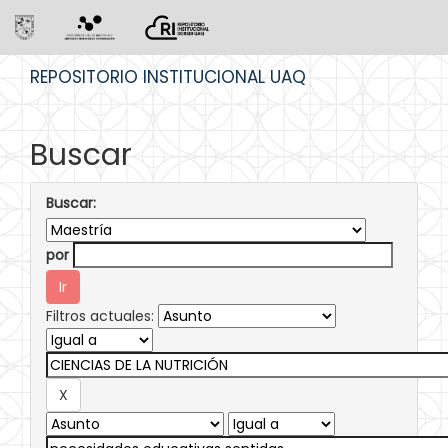
Skip
REPOSITORIO INSTITUCIONAL UAQ
navigation
Buscar
Buscar:
por
Filtros actuales: