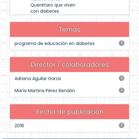
Querétaro que viven
con diabetes.
Temas
programa de educación en diabetes
1
Director / colaboradores
Adriana Aguilar Garza
1
María Martina Pérez Rendón
1
Fecha de publicación
2018
1