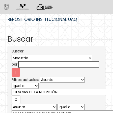
Skip
REPOSITORIO INSTITUCIONAL UAQ
navigation
Buscar
Buscar:
por
Filtros actuales: