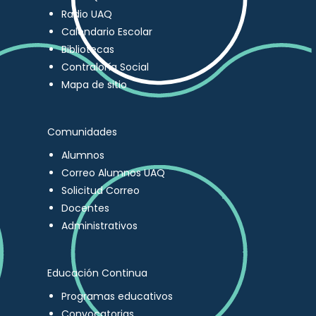
Radio UAQ
Calendario Escolar
Bibliotecas
Contraloría Social
Mapa de sitio
Comunidades
Alumnos
Correo Alumnos UAQ
Solicitud Correo
Docentes
Administrativos
Educación Continua
Programas educativos
Convocatorias