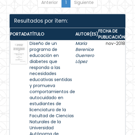
Anterior
1
Siguiente
Resultados por ítem:
FECHA DE
PORTADA
TÍTULO
AUTOR(ES)
PUBLICACIÓN
Diseño de un
María
nov-2018
programa de
Berenice
educación en
Guerrero
diabetes que
López
responda a las
necesidades
educativas sentidas
y promueva
comportamientos de
autocuidado en
estudiantes de
licenciatura de la
Facultad de Ciencias
Naturales de la
Universidad
Autónoma de