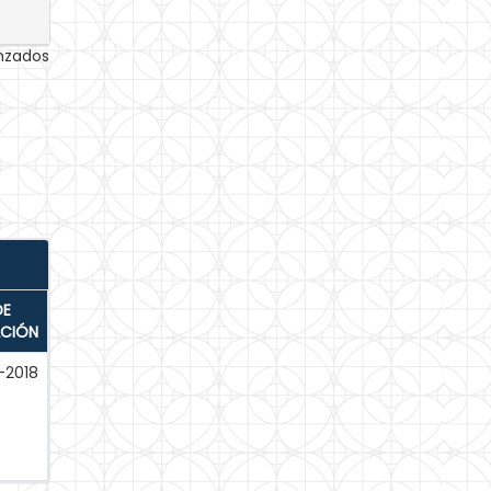
anzados
DE
ACIÓN
-2018