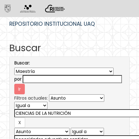
Skip
REPOSITORIO INSTITUCIONAL UAQ
navigation
Buscar
Buscar:
por
Filtros actuales: