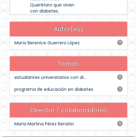
Querétaro que viven
con diabetes.
Autor(es)
María Berenice Guerrero López
1
Temas
estudiantes universitarios con di...
1
programa de educación en diabetes
1
Director / colaboradores
María Martina Pérez Rendón
1