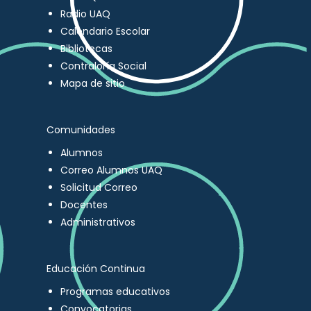
Radio UAQ
Calendario Escolar
Bibliotecas
Contraloría Social
Mapa de sitio
Comunidades
Alumnos
Correo Alumnos UAQ
Solicitud Correo
Docentes
Administrativos
Educación Continua
Programas educativos
Convocatorias