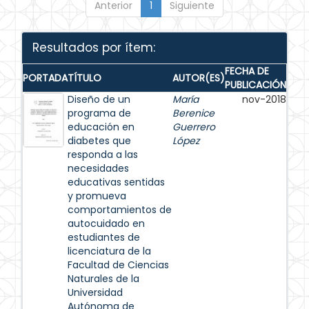
Anterior
1
Siguiente
Resultados por ítem:
FECHA DE
PORTADA
TÍTULO
AUTOR(ES)
PUBLICACIÓN
Diseño de un
María
nov-2018
programa de
Berenice
educación en
Guerrero
diabetes que
López
responda a las
necesidades
educativas sentidas
y promueva
comportamientos de
autocuidado en
estudiantes de
licenciatura de la
Facultad de Ciencias
Naturales de la
Universidad
Autónoma de