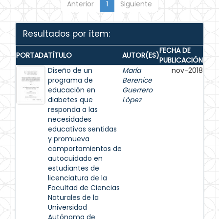
Anterior
1
Siguiente
Resultados por ítem:
FECHA DE
PORTADA
TÍTULO
AUTOR(ES)
PUBLICACIÓN
Diseño de un
María
nov-2018
programa de
Berenice
educación en
Guerrero
diabetes que
López
responda a las
necesidades
educativas sentidas
y promueva
comportamientos de
autocuidado en
estudiantes de
licenciatura de la
Facultad de Ciencias
Naturales de la
Universidad
Autónoma de