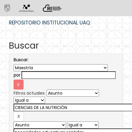
Skip
REPOSITORIO INSTITUCIONAL UAQ
navigation
Buscar
Buscar:
por
Filtros actuales: