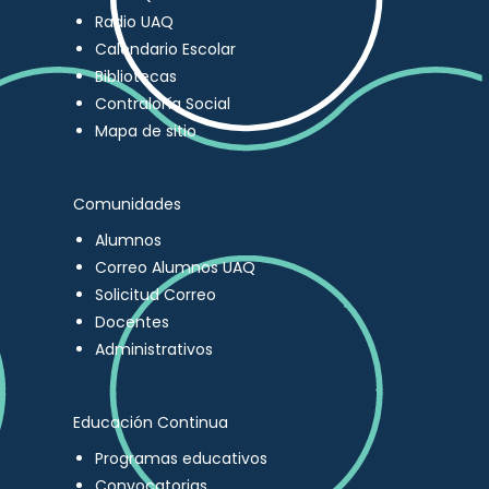
Radio UAQ
Calendario Escolar
Bibliotecas
Contraloría Social
Mapa de sitio
Comunidades
Alumnos
Correo Alumnos UAQ
Solicitud Correo
Docentes
Administrativos
Educación Continua
Programas educativos
Convocatorias