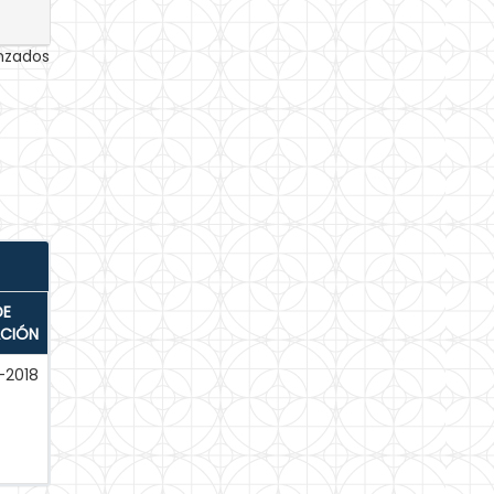
anzados
DE
ACIÓN
-2018