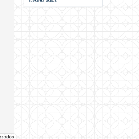
Álvarez Salas
anzados