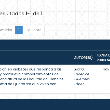
esultados 1-1 de 1.
Anterior
1
Siguiente
FECHA 
AUTOR(ES)
PUBLIC
ión en diabetes que responda a las
María
nov
s y promueva comportamientos de
Berenice
enciatura de la Facultad de Ciencias
Guerrero
noma de Querétaro que viven con
López