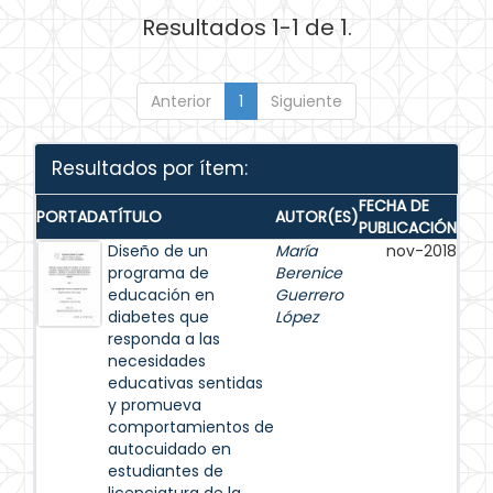
Resultados 1-1 de 1.
Anterior
1
Siguiente
Resultados por ítem:
FECHA DE
PORTADA
TÍTULO
AUTOR(ES)
PUBLICACIÓN
Diseño de un
María
nov-2018
programa de
Berenice
educación en
Guerrero
diabetes que
López
responda a las
necesidades
educativas sentidas
y promueva
comportamientos de
autocuidado en
estudiantes de