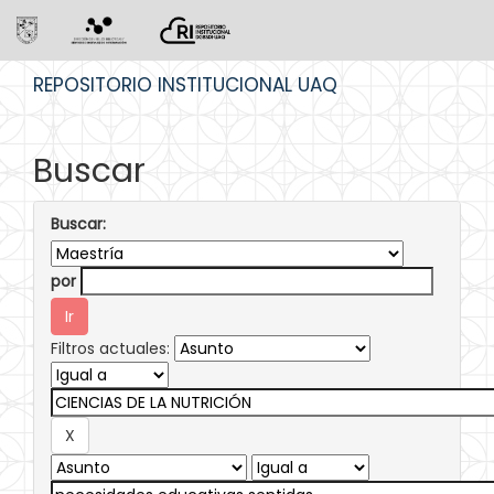
Skip
REPOSITORIO INSTITUCIONAL UAQ
navigation
Buscar
Buscar:
por
Filtros actuales: