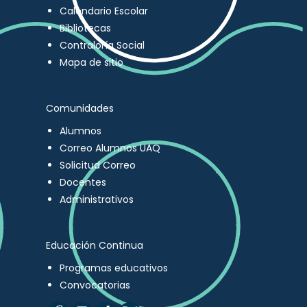
Calendario Escolar
Bibliotecas
Contraloría Social
Mapa de sitio
Comunidades
Alumnos
Correo Alumnos UAQ
Solicitud Correo
Docentes
Administrativos
Educación Continua
Programas educativos
Convocatorias