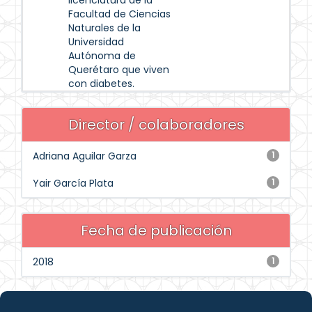
licenciatura de la
Facultad de Ciencias
Naturales de la
Universidad
Autónoma de
Querétaro que viven
con diabetes.
Director / colaboradores
Adriana Aguilar Garza
1
Yair García Plata
1
Fecha de publicación
2018
1