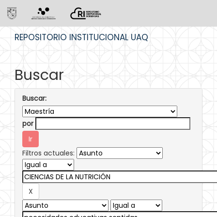
Skip
REPOSITORIO INSTITUCIONAL UAQ
navigation
Buscar
Buscar:
por
Filtros actuales: