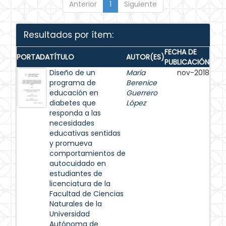
Anterior
1
Siguiente
Resultados por ítem:
FECHA DE
PORTADA
TÍTULO
AUTOR(ES)
PUBLICACIÓN
Diseño de un
María
nov-2018
programa de
Berenice
educación en
Guerrero
diabetes que
López
responda a las
necesidades
educativas sentidas
y promueva
comportamientos de
autocuidado en
estudiantes de
licenciatura de la
Facultad de Ciencias
Naturales de la
Universidad
Autónoma de