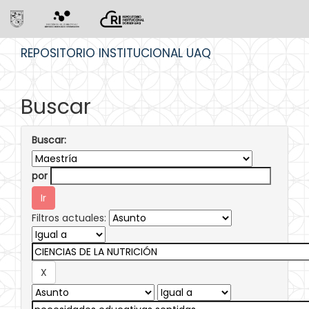
Skip
REPOSITORIO INSTITUCIONAL UAQ
navigation
Buscar
Buscar:
por
Filtros actuales: