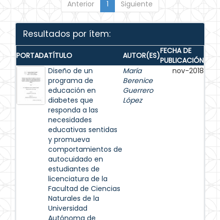
Anterior
1
Siguiente
Resultados por ítem:
FECHA DE
PORTADA
TÍTULO
AUTOR(ES)
PUBLICACIÓN
Diseño de un
María
nov-2018
programa de
Berenice
educación en
Guerrero
diabetes que
López
responda a las
necesidades
educativas sentidas
y promueva
comportamientos de
autocuidado en
estudiantes de
licenciatura de la
Facultad de Ciencias
Naturales de la
Universidad
Autónoma de