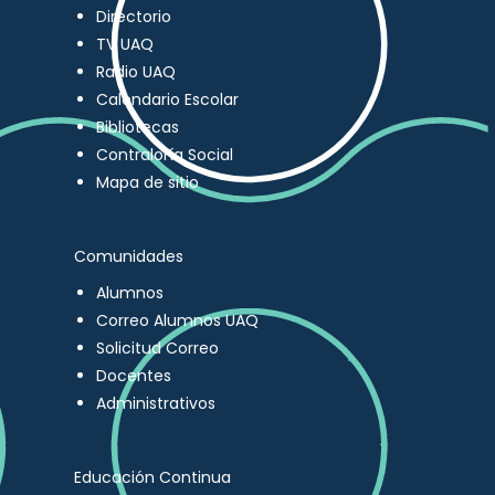
Directorio
TV UAQ
Radio UAQ
Calendario Escolar
Bibliotecas
Contraloría Social
Mapa de sitio
Comunidades
Alumnos
Correo Alumnos UAQ
Solicitud Correo
Docentes
Administrativos
Educación Continua