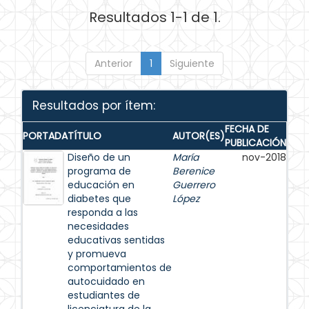
Resultados 1-1 de 1.
Anterior
1
Siguiente
Resultados por ítem:
FECHA DE
PORTADA
TÍTULO
AUTOR(ES)
PUBLICACIÓN
Diseño de un
María
nov-2018
programa de
Berenice
educación en
Guerrero
diabetes que
López
responda a las
necesidades
educativas sentidas
y promueva
comportamientos de
autocuidado en
estudiantes de