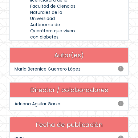
licenciatura de la
Facultad de Ciencias
Naturales de la
Universidad
Autónoma de
Querétaro que viven
con diabetes.
Autor(es)
María Berenice Guerrero López
1
Director / colaboradores
Adriana Aguilar Garza
1
Fecha de publicación