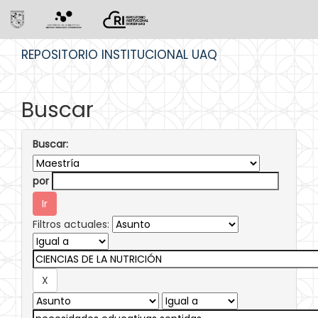
Skip
REPOSITORIO INSTITUCIONAL UAQ
navigation
Buscar
Buscar:
por
Filtros actuales: