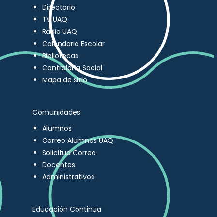
Directorio
TV UAQ
Radio UAQ
Calendario Escolar
Bibliotecas
Contraloría Social
Mapa de sitio
Comunidades
Alumnos
Correo Alumnos UAQ
Solicitud Correo
Docentes
Administrativos
Educación Continua