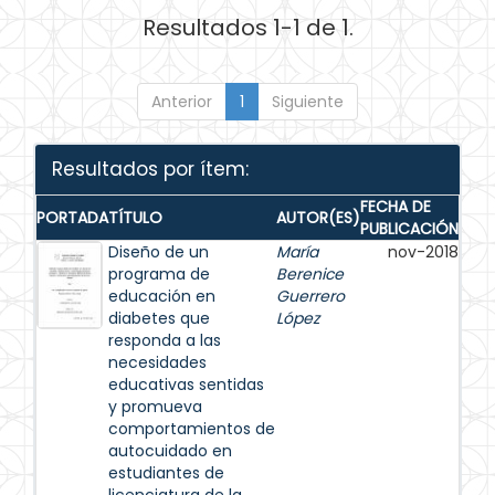
Resultados 1-1 de 1.
Anterior
1
Siguiente
Resultados por ítem:
FECHA DE
PORTADA
TÍTULO
AUTOR(ES)
PUBLICACIÓN
Diseño de un
María
nov-2018
programa de
Berenice
educación en
Guerrero
diabetes que
López
responda a las
necesidades
educativas sentidas
y promueva
comportamientos de
autocuidado en
estudiantes de