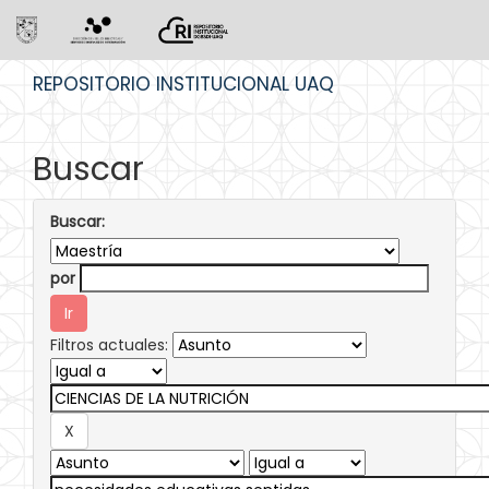
Skip
REPOSITORIO INSTITUCIONAL UAQ
navigation
Buscar
Buscar:
por
Filtros actuales: