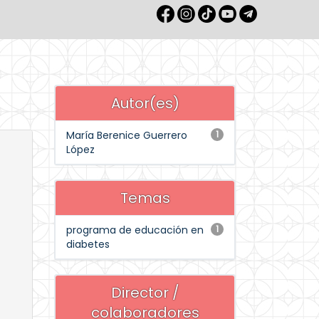
Autor(es)
María Berenice Guerrero
1
López
Temas
programa de educación en
1
diabetes
Director /
colaboradores