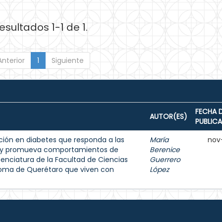
esultados 1-1 de 1.
Anterior
1
Siguiente
FECHA 
AUTOR(ES)
PUBLIC
ión en diabetes que responda a las
María
nov
s y promueva comportamientos de
Berenice
enciatura de la Facultad de Ciencias
Guerrero
noma de Querétaro que viven con
López