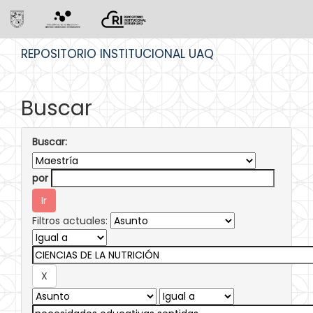
Skip
REPOSITORIO INSTITUCIONAL UAQ
navigation
Buscar
Buscar:
por
Filtros actuales: