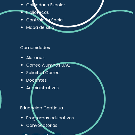
Calendario Escolar
Bibliotecas
Contraloría Social
Mapa de sitio
Comunidades
Alumnos
Correo Alumnos UAQ
Solicitud Correo
Docentes
Administrativos
Educación Continua
Programas educativos
Convocatorias