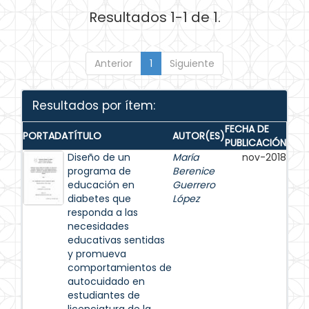
Resultados 1-1 de 1.
Anterior
1
Siguiente
Resultados por ítem:
FECHA DE
PORTADA
TÍTULO
AUTOR(ES)
PUBLICACIÓN
Diseño de un
María
nov-2018
programa de
Berenice
educación en
Guerrero
diabetes que
López
responda a las
necesidades
educativas sentidas
y promueva
comportamientos de
autocuidado en
estudiantes de