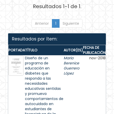
Resultados 1-1 de 1.
Anterior
1
Siguiente
Resultados por ítem:
FECHA DE
PORTADA
TÍTULO
AUTOR(ES)
PUBLICACIÓN
Diseño de un
María
nov-2018
programa de
Berenice
educación en
Guerrero
diabetes que
López
responda a las
necesidades
educativas sentidas
y promueva
comportamientos de
autocuidado en
estudiantes de