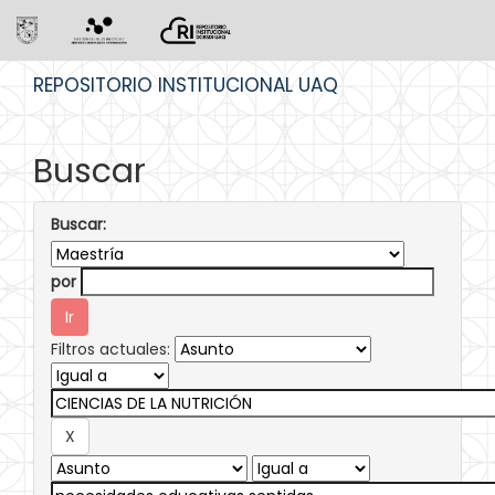
Skip
REPOSITORIO INSTITUCIONAL UAQ
navigation
Buscar
Buscar:
por
Filtros actuales: