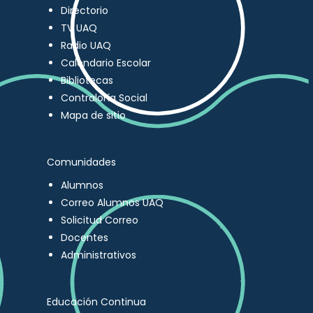
Directorio
TV UAQ
Radio UAQ
Calendario Escolar
Bibliotecas
Contraloría Social
Mapa de sitio
Comunidades
Alumnos
Correo Alumnos UAQ
Solicitud Correo
Docentes
Administrativos
Educación Continua