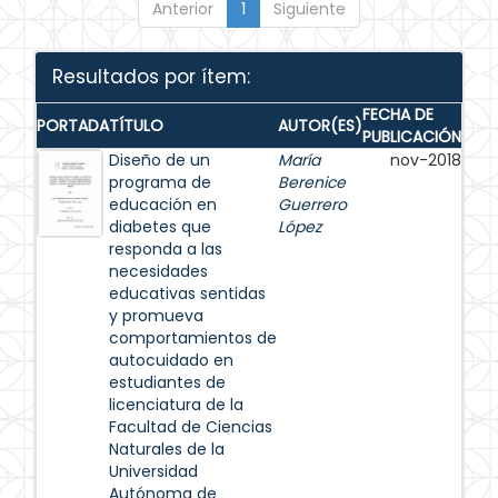
Anterior
1
Siguiente
Resultados por ítem:
FECHA DE
PORTADA
TÍTULO
AUTOR(ES)
PUBLICACIÓN
Diseño de un
María
nov-2018
programa de
Berenice
educación en
Guerrero
diabetes que
López
responda a las
necesidades
educativas sentidas
y promueva
comportamientos de
autocuidado en
estudiantes de
licenciatura de la
Facultad de Ciencias
Naturales de la
Universidad
Autónoma de