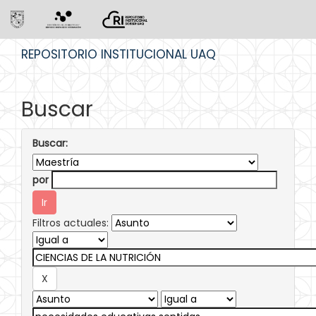
Skip
REPOSITORIO INSTITUCIONAL UAQ
navigation
Buscar
Buscar:
por
Filtros actuales: