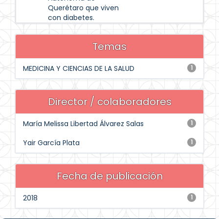
Querétaro que viven
con diabetes.
Temas
MEDICINA Y CIENCIAS DE LA SALUD
1
Director / colaboradores
María Melissa Libertad Álvarez Salas
1
Yair García Plata
1
Fecha de publicación
2018
1