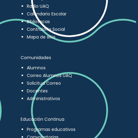
Radio UAQ
Calendario Escolar
Bibliotecas
Contraloría Social
Mapa de sitio
Comunidades
Alumnos
Correo Alumnos UAQ
Solicitud Correo
Docentes
Administrativos
Educación Continua
Programas educativos
Convocatorias