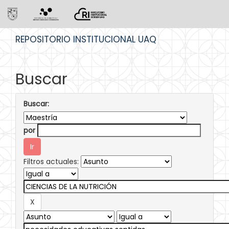
Skip
REPOSITORIO INSTITUCIONAL UAQ
navigation
Buscar
Buscar:
por
Filtros actuales: