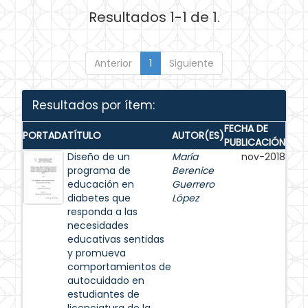
Resultados 1-1 de 1.
Anterior
1
Siguiente
Resultados por ítem:
FECHA DE
PORTADA
TÍTULO
AUTOR(ES)
PUBLICACIÓN
Diseño de un
María
nov-2018
programa de
Berenice
educación en
Guerrero
diabetes que
López
responda a las
necesidades
educativas sentidas
y promueva
comportamientos de
autocuidado en
estudiantes de