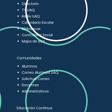
Directorio
TV UAQ
Radio UAQ
Calendario Escolar
Bibliotecas
Contraloría Social
Mapa de sitio
Comunidades
Alumnos
Correo Alumnos UAQ
Solicitud Correo
Docentes
Administrativos
Educación Continua