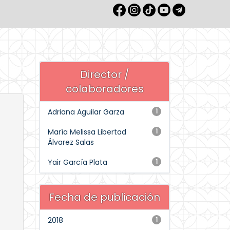
Director /
colaboradores
Adriana Aguilar Garza
1
María Melissa Libertad
1
Álvarez Salas
Yair García Plata
1
Fecha de publicación
2018
1