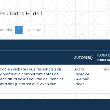
esultados 1-1 de 1.
Anterior
1
Siguiente
FECHA 
AUTOR(ES)
PUBLIC
ión en diabetes que responda a las
María
nov
s y promueva comportamientos de
Berenice
enciatura de la Facultad de Ciencias
Guerrero
noma de Querétaro que viven con
López