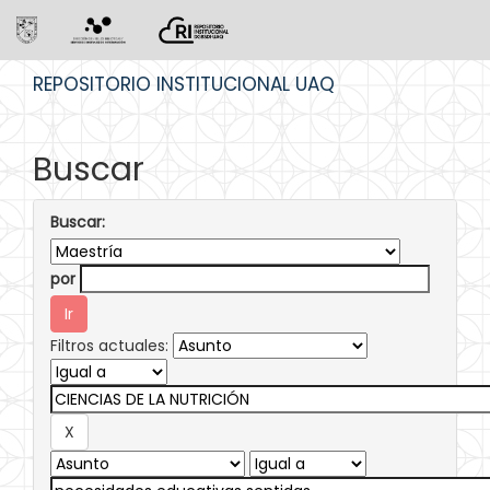
Skip
REPOSITORIO INSTITUCIONAL UAQ
navigation
Buscar
Buscar:
por
Filtros actuales: