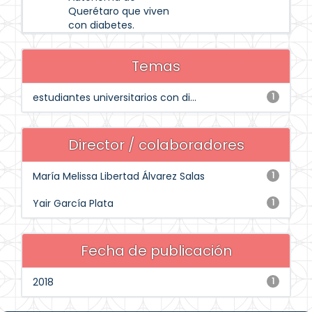
Querétaro que viven
con diabetes.
Temas
estudiantes universitarios con di...
1
Director / colaboradores
María Melissa Libertad Álvarez Salas
1
Yair García Plata
1
Fecha de publicación
2018
1