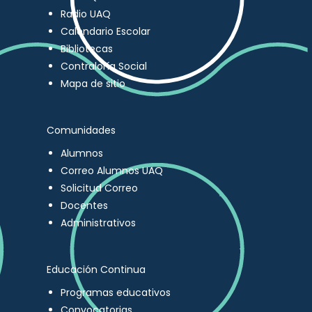
Radio UAQ
Calendario Escolar
Bibliotecas
Contraloría Social
Mapa de sitio
Comunidades
Alumnos
Correo Alumnos UAQ
Solicitud Correo
Docentes
Administrativos
Educación Continua
Programas educativos
Convocatorias