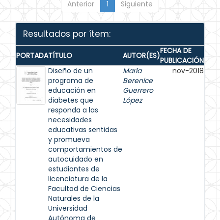
Anterior
1
Siguiente
Resultados por ítem:
FECHA DE
PORTADA
TÍTULO
AUTOR(ES)
PUBLICACIÓN
Diseño de un
María
nov-2018
programa de
Berenice
educación en
Guerrero
diabetes que
López
responda a las
necesidades
educativas sentidas
y promueva
comportamientos de
autocuidado en
estudiantes de
licenciatura de la
Facultad de Ciencias
Naturales de la
Universidad
Autónoma de