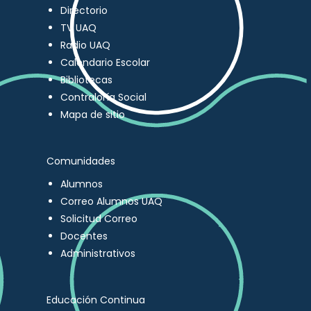
Directorio
TV UAQ
Radio UAQ
Calendario Escolar
Bibliotecas
Contraloría Social
Mapa de sitio
Comunidades
Alumnos
Correo Alumnos UAQ
Solicitud Correo
Docentes
Administrativos
Educación Continua