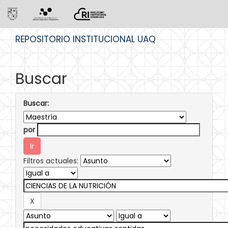
Skip
REPOSITORIO INSTITUCIONAL UAQ
navigation
Buscar
Buscar:
por
Filtros actuales: