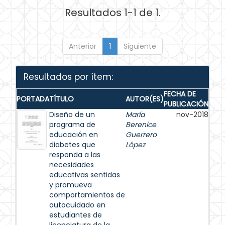
Resultados 1-1 de 1.
Anterior
1
Siguiente
Resultados por ítem:
FECHA DE
PORTADA
TÍTULO
AUTOR(ES)
PUBLICACIÓN
Diseño de un
María
nov-2018
programa de
Berenice
educación en
Guerrero
diabetes que
López
responda a las
necesidades
educativas sentidas
y promueva
comportamientos de
autocuidado en
estudiantes de