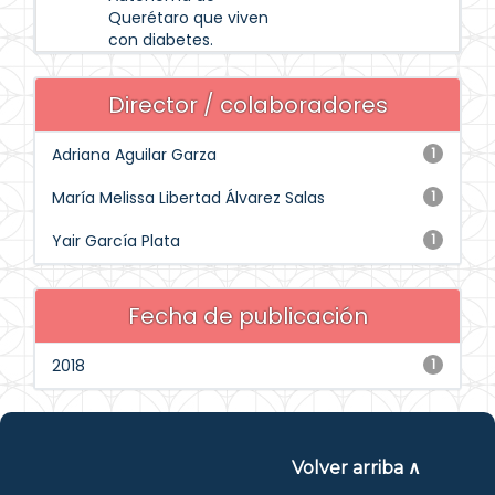
Querétaro que viven
con diabetes.
Director / colaboradores
Adriana Aguilar Garza
1
María Melissa Libertad Álvarez Salas
1
Yair García Plata
1
Fecha de publicación
2018
1
Volver arriba ∧