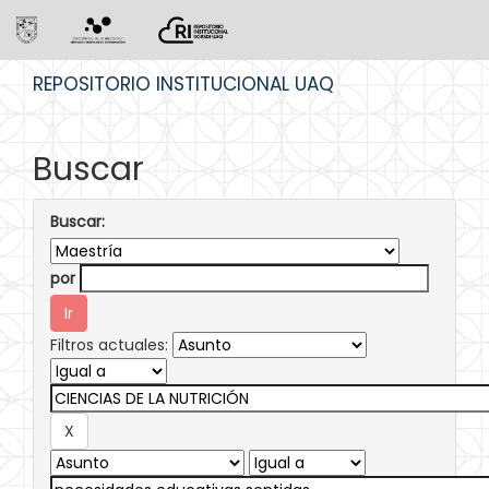
Skip
REPOSITORIO INSTITUCIONAL UAQ
navigation
Buscar
Buscar:
por
Filtros actuales: