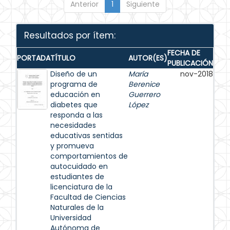
Anterior
1
Siguiente
Resultados por ítem:
FECHA DE
PORTADA
TÍTULO
AUTOR(ES)
PUBLICACIÓN
Diseño de un
María
nov-2018
programa de
Berenice
educación en
Guerrero
diabetes que
López
responda a las
necesidades
educativas sentidas
y promueva
comportamientos de
autocuidado en
estudiantes de
licenciatura de la
Facultad de Ciencias
Naturales de la
Universidad
Autónoma de