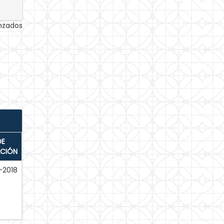
anzados
DE
ACIÓN
-2018