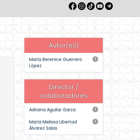
Autor(es)
María Berenice Guerrero
1
López
Director /
colaboradores
Adriana Aguilar Garza
1
María Melissa Libertad
1
Álvarez Salas