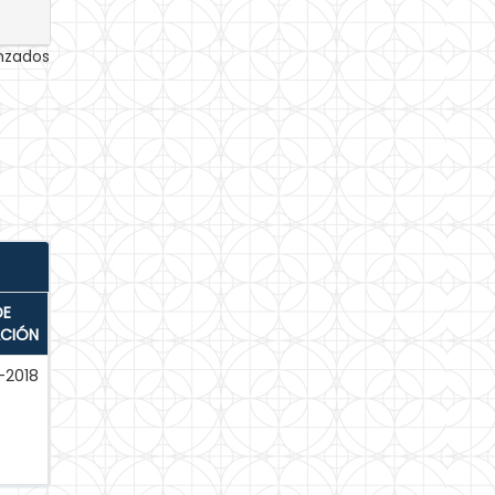
anzados
DE
ACIÓN
-2018