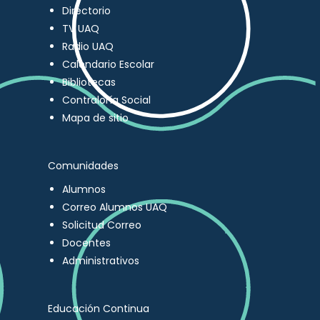
Directorio
TV UAQ
Radio UAQ
Calendario Escolar
Bibliotecas
Contraloría Social
Mapa de sitio
Comunidades
Alumnos
Correo Alumnos UAQ
Solicitud Correo
Docentes
Administrativos
Educación Continua