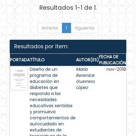
Resultados 1-1 de 1.
Anterior
1
Siguiente
Resultados por ítem:
FECHA DE
PORTADA
TÍTULO
AUTOR(ES)
PUBLICACIÓN
Diseño de un
María
nov-2018
programa de
Berenice
educación en
Guerrero
diabetes que
López
responda a las
necesidades
educativas sentidas
y promueva
comportamientos de
autocuidado en
estudiantes de