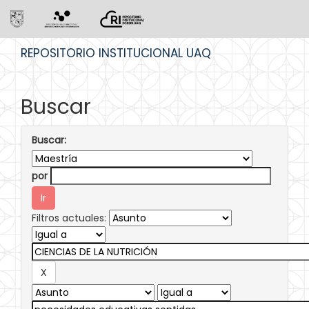
Skip
REPOSITORIO INSTITUCIONAL UAQ
navigation
Buscar
Buscar:
por
Filtros actuales: