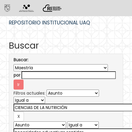
Skip
REPOSITORIO INSTITUCIONAL UAQ
navigation
Buscar
Buscar:
por
Filtros actuales: