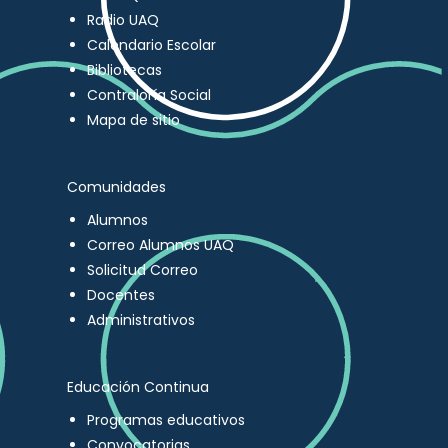
Radio UAQ
Calendario Escolar
Bibliotecas
Contraloría Social
Mapa de sitio
Comunidades
Alumnos
Correo Alumnos UAQ
Solicitud Correo
Docentes
Administrativos
Educación Continua
Programas educativos
Convocatorias