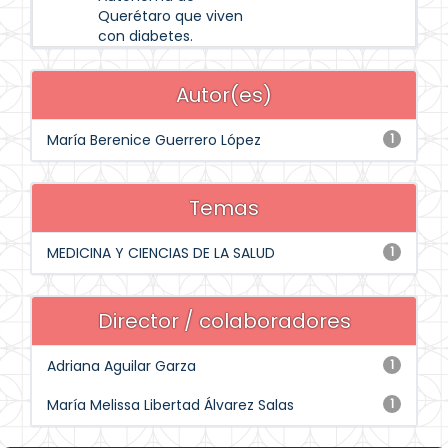
Querétaro que viven
con diabetes.
Autor(es)
María Berenice Guerrero López
1
Temas
MEDICINA Y CIENCIAS DE LA SALUD
1
Director / colaboradores
Adriana Aguilar Garza
1
María Melissa Libertad Álvarez Salas
1