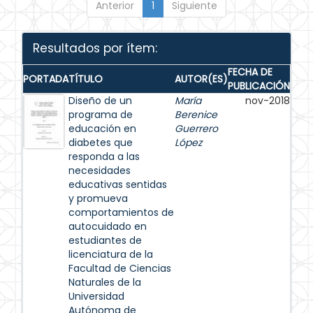
Anterior
1
Siguiente
Resultados por ítem:
FECHA DE
PORTADA
TÍTULO
AUTOR(ES)
PUBLICACIÓN
Diseño de un
María
nov-2018
programa de
Berenice
educación en
Guerrero
diabetes que
López
responda a las
necesidades
educativas sentidas
y promueva
comportamientos de
autocuidado en
estudiantes de
licenciatura de la
Facultad de Ciencias
Naturales de la
Universidad
Autónoma de