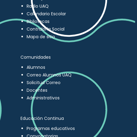
Radio UAQ
Calendario Escolar
Bibliotecas
Contraloría Social
Mapa de sitio
Comunidades
Alumnos
Correo Alumnos UAQ
Solicitud Correo
Docentes
Administrativos
Educación Continua
Programas educativos
Convocatorias