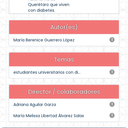
Querétaro que viven
con diabetes.
Autor(es)
María Berenice Guerrero López
1
Temas
estudiantes universitarios con di...
1
Director / colaboradores
Adriana Aguilar Garza
1
María Melissa Libertad Álvarez Salas
1