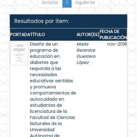
Anterior
1
Siguiente
Resultados por ítem:
FECHA DE
PORTADA
TÍTULO
AUTOR(ES)
PUBLICACIÓN
Diseño de un
María
nov-2018
programa de
Berenice
educación en
Guerrero
diabetes que
López
responda a las
necesidades
educativas sentidas
y promueva
comportamientos de
autocuidado en
estudiantes de
licenciatura de la
Facultad de Ciencias
Naturales de la
Universidad
Autónoma de