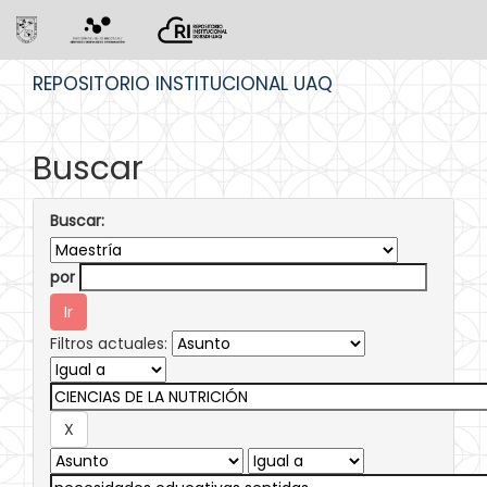
Skip
REPOSITORIO INSTITUCIONAL UAQ
navigation
Buscar
Buscar:
por
Filtros actuales: