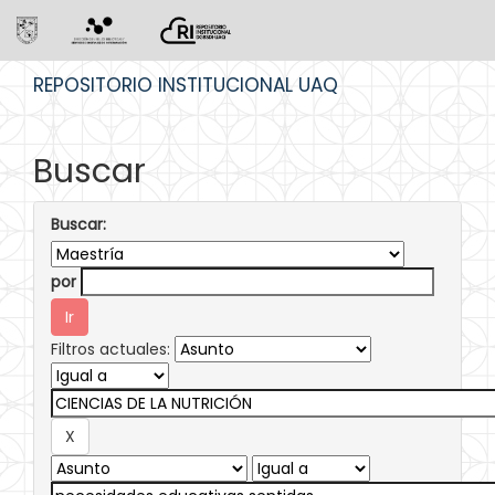
Skip
REPOSITORIO INSTITUCIONAL UAQ
navigation
Buscar
Buscar:
por
Filtros actuales: