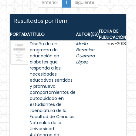
Anterior
1
Siguiente
Resultados por ítem:
FECHA DE
PORTADA
TÍTULO
AUTOR(ES)
PUBLICACIÓN
Diseño de un
María
nov-2018
programa de
Berenice
educación en
Guerrero
diabetes que
López
responda a las
necesidades
educativas sentidas
y promueva
comportamientos de
autocuidado en
estudiantes de
licenciatura de la
Facultad de Ciencias
Naturales de la
Universidad
Autónoma de