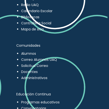
Radio UAQ
Calendario Escolar
Bibliotecas
Contraloría Social
Mapa de sitio
Comunidades
Alumnos
Correo Alumnos UAQ
Solicitud Correo
Docentes
Administrativos
Educación Continua
Programas educativos
Convocatorias