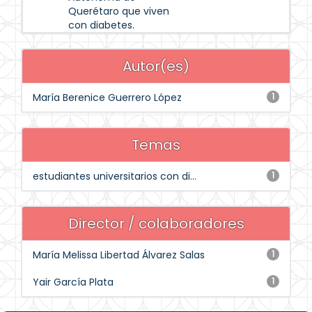
Querétaro que viven
con diabetes.
Autor(es)
María Berenice Guerrero López
1
Temas
estudiantes universitarios con di...
1
Director / colaboradores
María Melissa Libertad Álvarez Salas
1
Yair García Plata
1