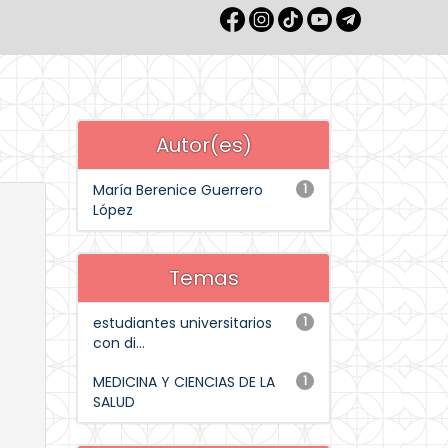
Autor(es)
María Berenice Guerrero
1
López
Temas
estudiantes universitarios
1
con di...
MEDICINA Y CIENCIAS DE LA
1
SALUD