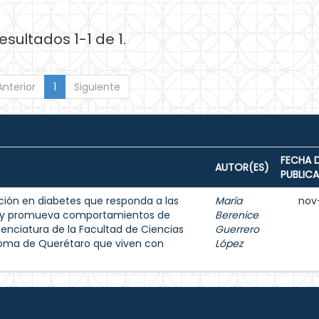
esultados 1-1 de 1.
Anterior
1
Siguiente
FECHA 
AUTOR(ES)
PUBLIC
ión en diabetes que responda a las
María
nov
s y promueva comportamientos de
Berenice
enciatura de la Facultad de Ciencias
Guerrero
noma de Querétaro que viven con
López