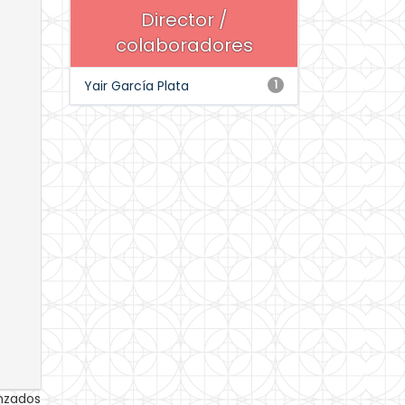
Director /
colaboradores
Yair García Plata
1
anzados