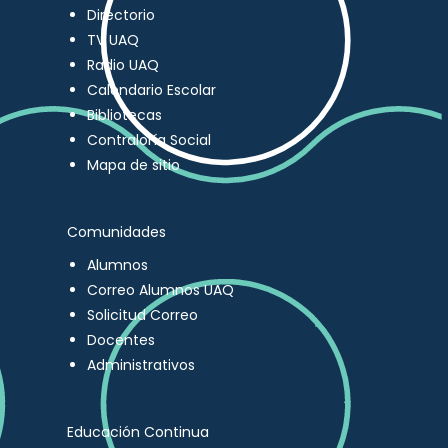
Directorio
TV UAQ
Radio UAQ
Calendario Escolar
Bibliotecas
Contraloría Social
Mapa de sitio
Comunidades
Alumnos
Correo Alumnos UAQ
Solicitud Correo
Docentes
Administrativos
Educación Continua