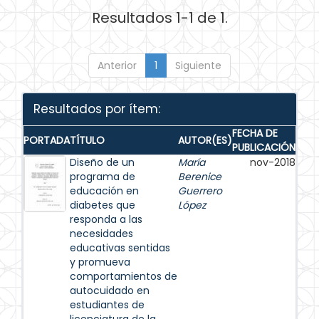
Resultados 1-1 de 1.
Anterior
1
Siguiente
Resultados por ítem:
FECHA DE
PORTADA
TÍTULO
AUTOR(ES)
PUBLICACIÓN
Diseño de un
María
nov-2018
programa de
Berenice
educación en
Guerrero
diabetes que
López
responda a las
necesidades
educativas sentidas
y promueva
comportamientos de
autocuidado en
estudiantes de