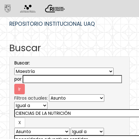
Skip
REPOSITORIO INSTITUCIONAL UAQ
navigation
Buscar
Buscar:
por
Filtros actuales: