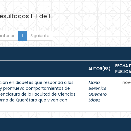
esultados 1-1 de 1.
Anterior
1
Siguiente
FECHA 
AUTOR(ES)
PUBLIC
ión en diabetes que responda a las
María
nov
s y promueva comportamientos de
Berenice
enciatura de la Facultad de Ciencias
Guerrero
noma de Querétaro que viven con
López