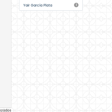
Yair García Plata
1
anzados