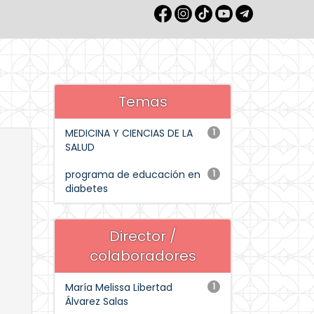
Temas
MEDICINA Y CIENCIAS DE LA
1
SALUD
programa de educación en
1
diabetes
Director /
colaboradores
María Melissa Libertad
1
Álvarez Salas