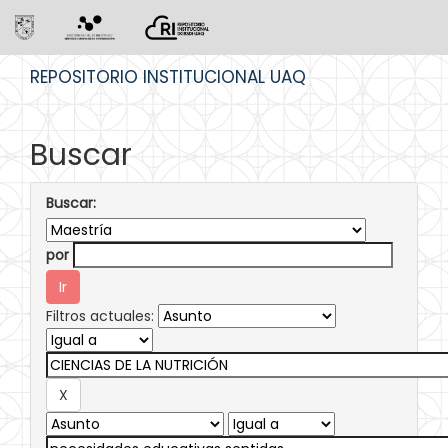
Skip
REPOSITORIO INSTITUCIONAL UAQ
navigation
Buscar
Buscar:
por
Filtros actuales: