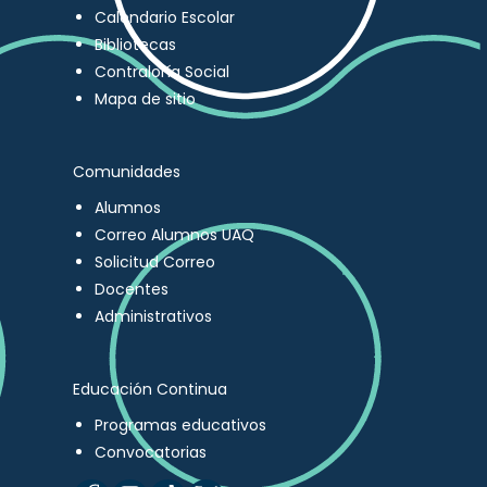
Calendario Escolar
Bibliotecas
Contraloría Social
Mapa de sitio
Comunidades
Alumnos
Correo Alumnos UAQ
Solicitud Correo
Docentes
Administrativos
Educación Continua
Programas educativos
Convocatorias