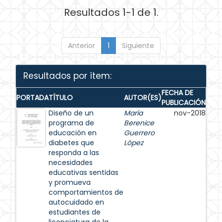
Resultados 1-1 de 1.
Anterior
1
Siguiente
Resultados por ítem:
FECHA DE
PORTADA
TÍTULO
AUTOR(ES)
PUBLICACIÓN
Diseño de un
María
nov-2018
programa de
Berenice
educación en
Guerrero
diabetes que
López
responda a las
necesidades
educativas sentidas
y promueva
comportamientos de
autocuidado en
estudiantes de