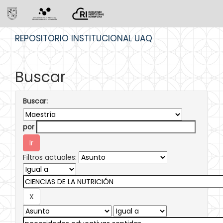
Skip
REPOSITORIO INSTITUCIONAL UAQ
navigation
Buscar
Buscar:
por
Filtros actuales: