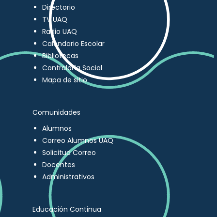
Directorio
TV UAQ
Radio UAQ
Calendario Escolar
Bibliotecas
Contraloría Social
Mapa de sitio
Comunidades
Alumnos
Correo Alumnos UAQ
Solicitud Correo
Docentes
Administrativos
Educación Continua