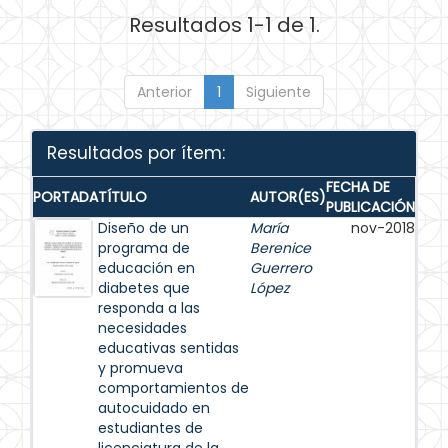
Resultados 1-1 de 1.
Anterior
1
Siguiente
Resultados por ítem:
FECHA DE
PORTADA
TÍTULO
AUTOR(ES)
PUBLICACIÓN
Diseño de un
María
nov-2018
programa de
Berenice
educación en
Guerrero
diabetes que
López
responda a las
necesidades
educativas sentidas
y promueva
comportamientos de
autocuidado en
estudiantes de