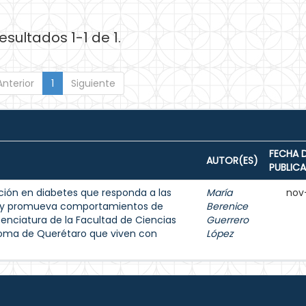
esultados 1-1 de 1.
Anterior
1
Siguiente
FECHA 
AUTOR(ES)
PUBLIC
ión en diabetes que responda a las
María
nov
s y promueva comportamientos de
Berenice
enciatura de la Facultad de Ciencias
Guerrero
noma de Querétaro que viven con
López