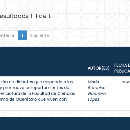
esultados 1-1 de 1.
Anterior
1
Siguiente
FECHA 
AUTOR(ES)
PUBLIC
ión en diabetes que responda a las
María
nov
s y promueva comportamientos de
Berenice
enciatura de la Facultad de Ciencias
Guerrero
noma de Querétaro que viven con
López