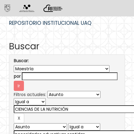
Skip
REPOSITORIO INSTITUCIONAL UAQ
navigation
Buscar
Buscar:
por
Filtros actuales: