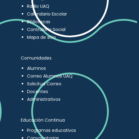
Radio UAQ
Calendario Escolar
Bibliotecas
Contraloría Social
Mapa de sitio
Comunidades
Alumnos
Correo Alumnos UAQ
Solicitud Correo
Docentes
Administrativos
Educación Continua
Programas educativos
Convocatorias