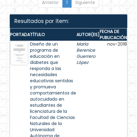
Anterior
1
Siguiente
Resultados por ítem:
FECHA DE
PORTADA
TÍTULO
AUTOR(ES)
PUBLICACIÓN
Diseño de un
María
nov-2018
programa de
Berenice
educación en
Guerrero
diabetes que
López
responda a las
necesidades
educativas sentidas
y promueva
comportamientos de
autocuidado en
estudiantes de
licenciatura de la
Facultad de Ciencias
Naturales de la
Universidad
Autónoma de