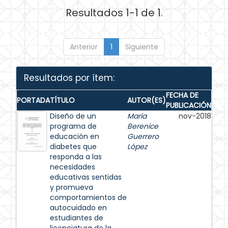
Resultados 1-1 de 1.
Anterior
1
Siguiente
Resultados por ítem:
FECHA DE
PORTADA
TÍTULO
AUTOR(ES)
PUBLICACIÓN
Diseño de un
María
nov-2018
programa de
Berenice
educación en
Guerrero
diabetes que
López
responda a las
necesidades
educativas sentidas
y promueva
comportamientos de
autocuidado en
estudiantes de