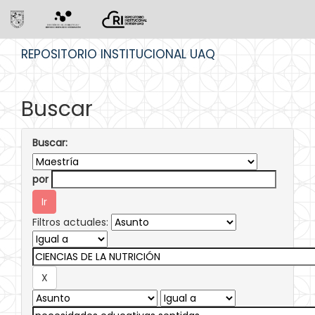
Skip
REPOSITORIO INSTITUCIONAL UAQ
navigation
Buscar
Buscar:
por
Filtros actuales: