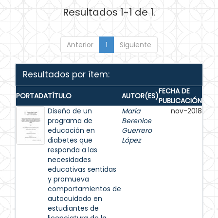
Resultados 1-1 de 1.
Anterior
1
Siguiente
Resultados por ítem:
FECHA DE
PORTADA
TÍTULO
AUTOR(ES)
PUBLICACIÓN
Diseño de un
María
nov-2018
programa de
Berenice
educación en
Guerrero
diabetes que
López
responda a las
necesidades
educativas sentidas
y promueva
comportamientos de
autocuidado en
estudiantes de