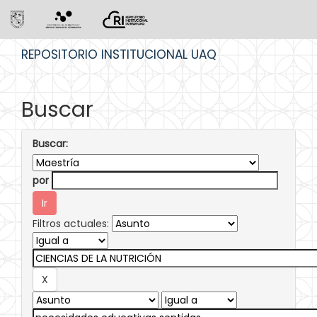
Skip
REPOSITORIO INSTITUCIONAL UAQ
navigation
Buscar
Buscar:
por
Filtros actuales: