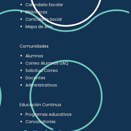
Calendario Escolar
Bibliotecas
Contraloría Social
Mapa de sitio
Comunidades
Alumnos
Correo Alumnos UAQ
Solicitud Correo
Docentes
Administrativos
Educación Continua
Programas educativos
Convocatorias