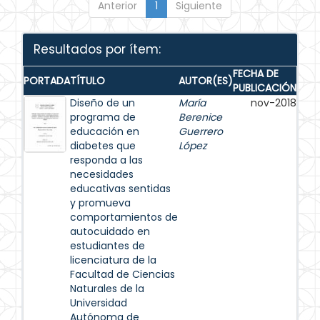
Anterior
1
Siguiente
Resultados por ítem:
FECHA DE
PORTADA
TÍTULO
AUTOR(ES)
PUBLICACIÓN
Diseño de un
María
nov-2018
programa de
Berenice
educación en
Guerrero
diabetes que
López
responda a las
necesidades
educativas sentidas
y promueva
comportamientos de
autocuidado en
estudiantes de
licenciatura de la
Facultad de Ciencias
Naturales de la
Universidad
Autónoma de