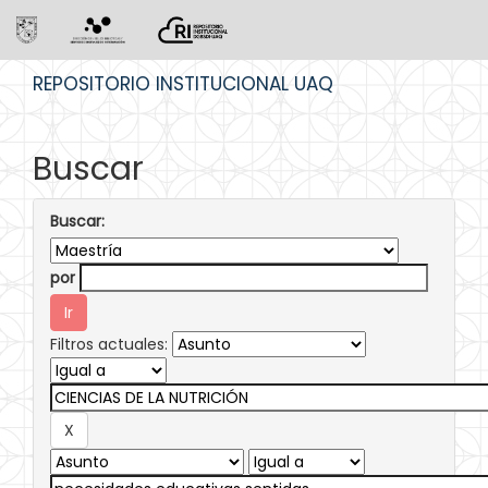
Skip
REPOSITORIO INSTITUCIONAL UAQ
navigation
Buscar
Buscar:
por
Filtros actuales: