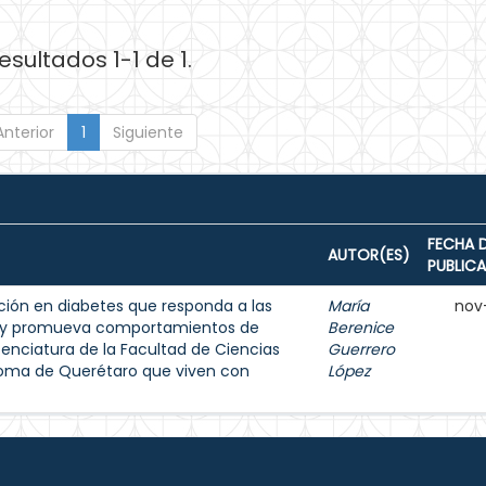
esultados 1-1 de 1.
Anterior
1
Siguiente
FECHA 
AUTOR(ES)
PUBLIC
ión en diabetes que responda a las
María
nov
s y promueva comportamientos de
Berenice
enciatura de la Facultad de Ciencias
Guerrero
noma de Querétaro que viven con
López