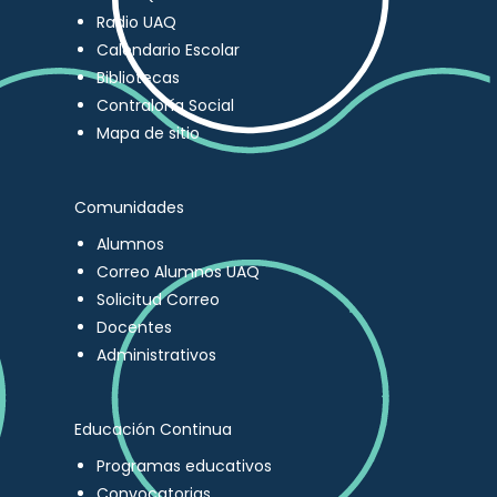
Radio UAQ
Calendario Escolar
Bibliotecas
Contraloría Social
Mapa de sitio
Comunidades
Alumnos
Correo Alumnos UAQ
Solicitud Correo
Docentes
Administrativos
Educación Continua
Programas educativos
Convocatorias