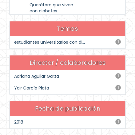
Querétaro que viven
con diabetes.
Temas
estudiantes universitarios con di...
1
Director / colaboradores
Adriana Aguilar Garza
1
Yair García Plata
1
Fecha de publicación
2018
1