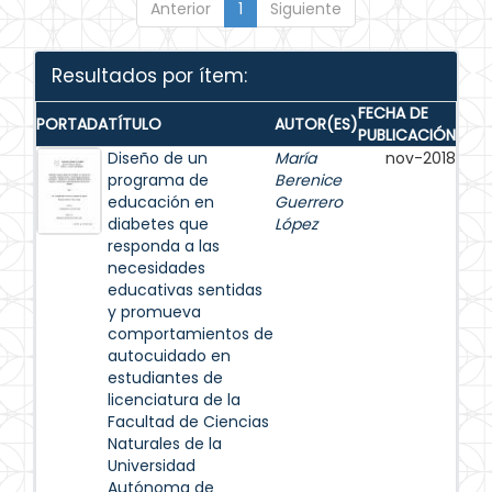
Anterior
1
Siguiente
Resultados por ítem:
FECHA DE
PORTADA
TÍTULO
AUTOR(ES)
PUBLICACIÓN
Diseño de un
María
nov-2018
programa de
Berenice
educación en
Guerrero
diabetes que
López
responda a las
necesidades
educativas sentidas
y promueva
comportamientos de
autocuidado en
estudiantes de
licenciatura de la
Facultad de Ciencias
Naturales de la
Universidad
Autónoma de