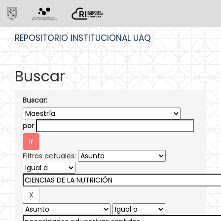
Skip
REPOSITORIO INSTITUCIONAL UAQ
navigation
Buscar
Buscar:
por
Filtros actuales: