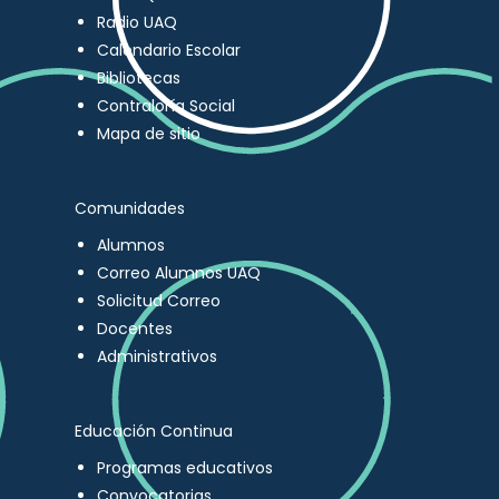
Radio UAQ
Calendario Escolar
Bibliotecas
Contraloría Social
Mapa de sitio
Comunidades
Alumnos
Correo Alumnos UAQ
Solicitud Correo
Docentes
Administrativos
Educación Continua
Programas educativos
Convocatorias