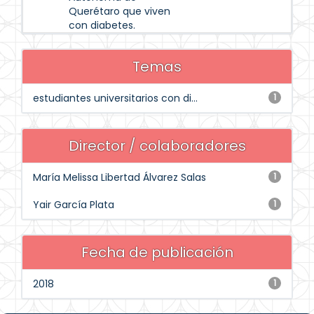
Querétaro que viven
con diabetes.
Temas
estudiantes universitarios con di...
1
Director / colaboradores
María Melissa Libertad Álvarez Salas
1
Yair García Plata
1
Fecha de publicación
2018
1