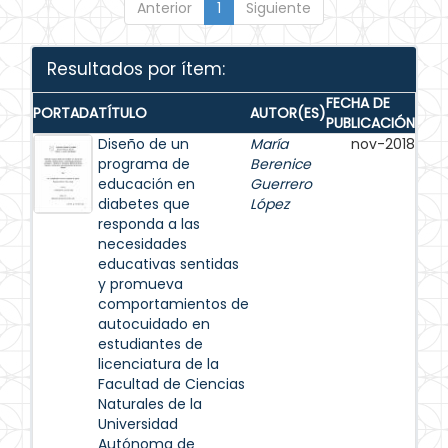
Anterior
1
Siguiente
Resultados por ítem:
FECHA DE
PORTADA
TÍTULO
AUTOR(ES)
PUBLICACIÓN
Diseño de un
María
nov-2018
programa de
Berenice
educación en
Guerrero
diabetes que
López
responda a las
necesidades
educativas sentidas
y promueva
comportamientos de
autocuidado en
estudiantes de
licenciatura de la
Facultad de Ciencias
Naturales de la
Universidad
Autónoma de