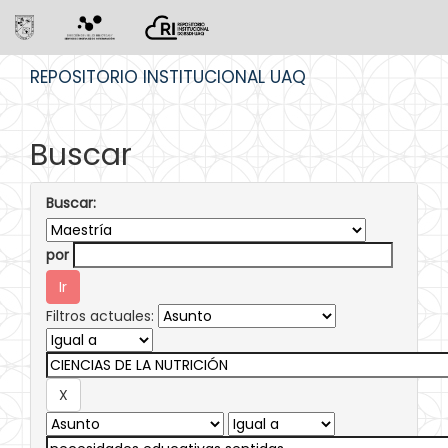
Skip
REPOSITORIO INSTITUCIONAL UAQ
navigation
Buscar
Buscar:
por
Filtros actuales: