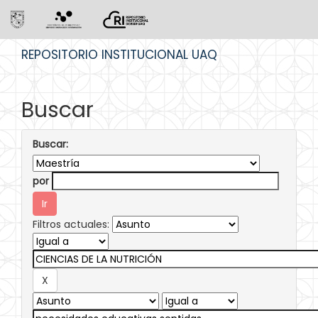
Skip
REPOSITORIO INSTITUCIONAL UAQ
navigation
Buscar
Buscar:
por
Filtros actuales: