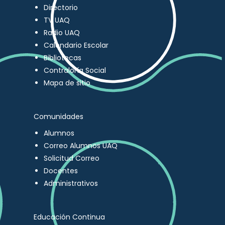
Directorio
TV UAQ
Radio UAQ
Calendario Escolar
Bibliotecas
Contraloría Social
Mapa de sitio
Comunidades
Alumnos
Correo Alumnos UAQ
Solicitud Correo
Docentes
Administrativos
Educación Continua