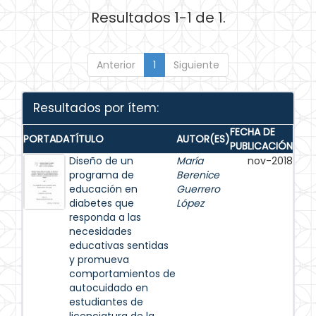
Resultados 1-1 de 1.
Anterior
1
Siguiente
Resultados por ítem:
FECHA DE
PORTADA
TÍTULO
AUTOR(ES)
PUBLICACIÓN
Diseño de un
María
nov-2018
programa de
Berenice
educación en
Guerrero
diabetes que
López
responda a las
necesidades
educativas sentidas
y promueva
comportamientos de
autocuidado en
estudiantes de