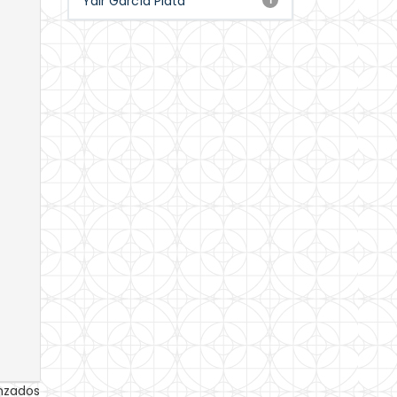
Yair García Plata
anzados