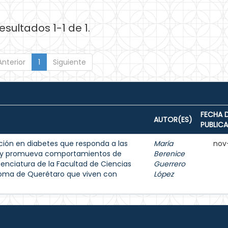
esultados 1-1 de 1.
Anterior
1
Siguiente
FECHA 
AUTOR(ES)
PUBLIC
ión en diabetes que responda a las
María
nov
s y promueva comportamientos de
Berenice
enciatura de la Facultad de Ciencias
Guerrero
noma de Querétaro que viven con
López