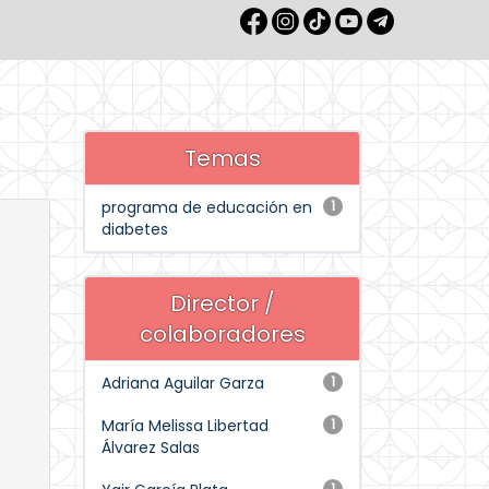
Temas
programa de educación en
1
diabetes
Director /
colaboradores
Adriana Aguilar Garza
1
María Melissa Libertad
1
Álvarez Salas
1