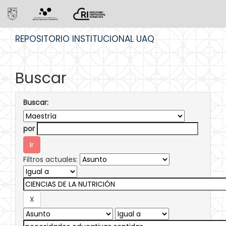
Skip
REPOSITORIO INSTITUCIONAL UAQ
navigation
Buscar
Buscar:
por
Filtros actuales: