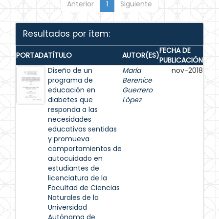
Anterior
1
Siguiente
Resultados por ítem:
FECHA DE
PORTADA
TÍTULO
AUTOR(ES)
PUBLICACIÓN
Diseño de un
María
nov-2018
programa de
Berenice
educación en
Guerrero
diabetes que
López
responda a las
necesidades
educativas sentidas
y promueva
comportamientos de
autocuidado en
estudiantes de
licenciatura de la
Facultad de Ciencias
Naturales de la
Universidad
Autónoma de