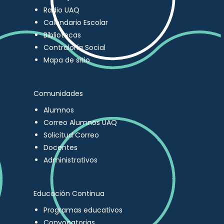
Radio UAQ
Calendario Escolar
Bibliotecas
Contraloría Social
Mapa de sitio
Comunidades
Alumnos
Correo Alumnos UAQ
Solicitud Correo
Docentes
Administrativos
Educación Continua
Programas educativos
Convocatorias