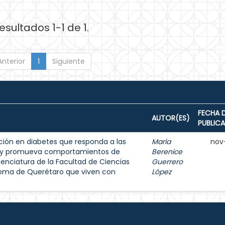
esultados 1-1 de 1.
Anterior
1
Siguiente
FECHA 
AUTOR(ES)
PUBLIC
ión en diabetes que responda a las
María
nov
s y promueva comportamientos de
Berenice
enciatura de la Facultad de Ciencias
Guerrero
noma de Querétaro que viven con
López